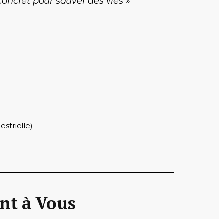
concret pour sauver des vies »
)
strielle)
nt à Vous